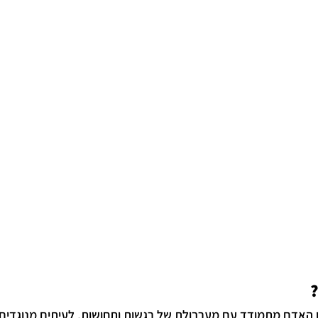
האדם מתמודד עם מערבולת של רגשות ותחושות, לעיתים מנוגדים ז